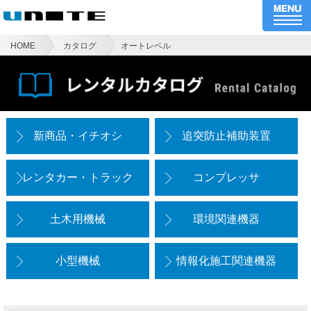
HOME
カタログ
オートレベル
新商品・イチオシ
追突防止補助装置
レンタカー・トラック
コンプレッサ
土木用機械
環境関連機器
小型機械
情報化施工関連機器