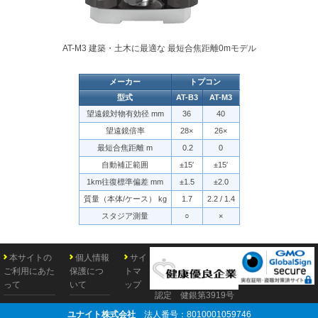
AT-M3 建築・土木に最適な 最短合焦距離0mモデル
メーカー
トプコン
型式
AT-B3
AT-M3
望遠鏡対物有効径 mm
36
40
望遠鏡倍率
28×
26×
最短合焦距離 m
0.2
0
自動補正範囲
±15′
±15′
1km往復標準偏差 mm
±1.5
±2.0
質量（本体/ケース） kg
1.7
2.2 / 1.4
スタジア測量
○
×
本サイトの
個人情報
サイ
ご利用にあた
保護につ
トマ
って
いて
ップ
認定 健銀第3919号
ユナイト株式会社
法人番号：8010001059746