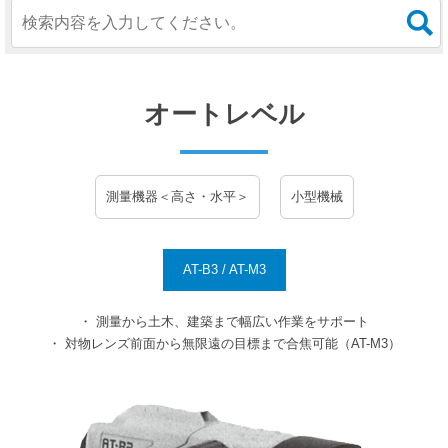
オートレベル
測量機器＜高さ・水平＞
小型機械
AT-B3 / AT-M3
・ 測量から土木、建築まで幅広い作業をサポート
・ 対物レンズ前面から無限遠の目標まで合焦可能（AT-M3）