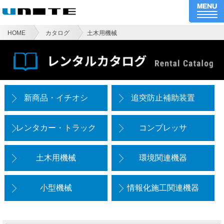
HOME
カタログ
土木用機械
新商品・イチオシ
追突防止補助装置
レンタカー・トラック
コンプレッサ
土木用機械
環境関連機器
小型機械
情報化施工関連機器