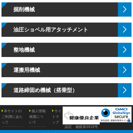
掘削機械
油圧ショベル用アタッチメント
整地機械
運搬用機械
道路締固め機械（搭乗型）
本サイトの
個人情報
サイ
ご利用にあた
保護につ
トマ
って
いて
ップ
認定 健銀第3919号