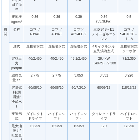
回半径
m
接地圧
0.36
0.36
0.39
0.34
0.5
2
（33.3kPa）
kg/cm
機
名称
コマツ
コマツ
コマツ
三菱S4S－E1
コマツ
関
4D94E
4D94E
4D94LE-2
ディーゼルエン
S4D102E－
ジン
1－A
形式
直接噴射式
直接噴射式
直接噴射式
4サイクル水冷
直接噴射式
直列渦流室式
ターボ付
定格出
40/2,450
40/2,450
45.1/2,450
29.4kW
71/2,350
力
（40PS）/2,300
ps/rpm
総排気
2,775
2,775
3,053
3,331
3,920
量 cc
容量燃
60/08/10
60/08/10
60/7.3/10
60/09/13
118/15/22
料/潤
滑油/
冷却水
ℓ
変速形
ダイレクト
ハイドロシ
ハイドロシ
ダイレクトドラ
ハイドロシ
式
ドライブ
フト
フト
イブ
フト
最大油
155/59
155/59
155/59
170
175/90
圧力/
吐出量
2