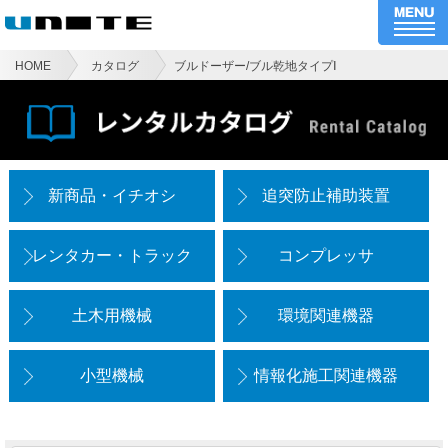
HOME
カタログ
ブルドーザー/ブル乾地タイプⅠ
新商品・イチオシ
追突防止補助装置
レンタカー・トラック
コンプレッサ
土木用機械
環境関連機器
小型機械
情報化施工関連機器