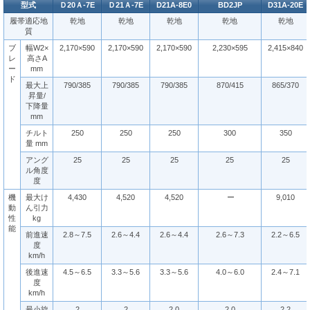
型式
Ｄ20Ａ-7E
Ｄ21Ａ-7E
D21A-8E0
BD2JP
D31A-20E
履帯適応地
乾地
乾地
乾地
乾地
乾地
質
ブ
幅W2×
2,170×590
2,170×590
2,170×590
2,230×595
2,415×840
レ
高さA
ー
mm
ド
最大上
790/385
790/385
790/385
870/415
865/370
昇量/
下降量
mm
チルト
250
250
250
300
350
量 mm
アング
25
25
25
25
25
ル角度
度
機
最大け
4,430
4,520
4,520
ー
9,010
動
ん引力
性
kg
能
前進速
2.8～7.5
2.6～4.4
2.6～4.4
2.6～7.3
2.2～6.5
度
km/h
後進速
4.5～6.5
3.3～5.6
3.3～5.6
4.0～6.0
2.4～7.1
度
km/h
最小旋
2
2
2.0
2.0
2.2