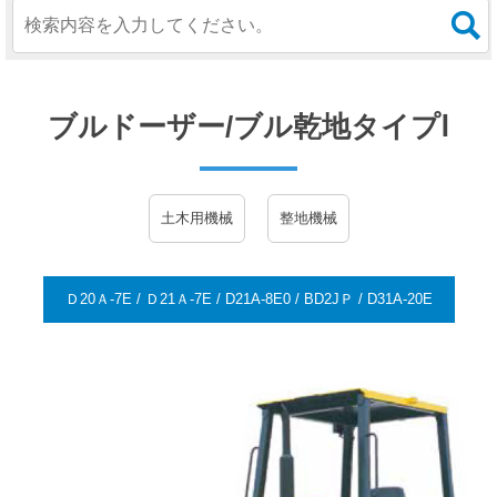
ブルドーザー/ブル乾地タイプⅠ
土木用機械
整地機械
Ｄ20Ａ-7E / Ｄ21Ａ-7E / D21A-8E0 / BD2JＰ / D31A-20E