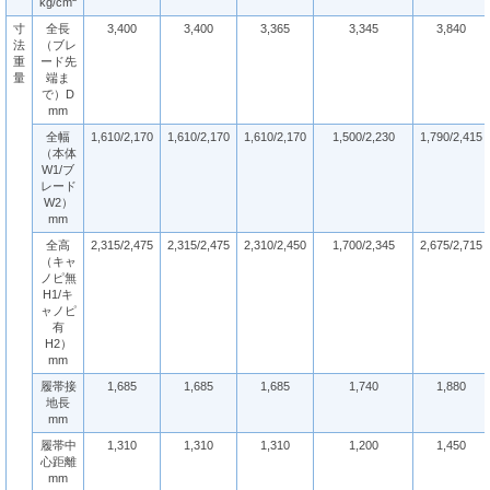
kg/cm
寸
全長
3,400
3,400
3,365
3,345
3,840
法
（ブレ
重
ード先
量
端ま
で）D
mm
全幅
1,610/2,170
1,610/2,170
1,610/2,170
1,500/2,230
1,790/2,415
（本体
W1/ブ
レード
W2）
mm
全高
2,315/2,475
2,315/2,475
2,310/2,450
1,700/2,345
2,675/2,715
（キャ
ノピ無
H1/キ
ャノピ
有
H2）
mm
履帯接
1,685
1,685
1,685
1,740
1,880
地長
mm
履帯中
1,310
1,310
1,310
1,200
1,450
心距離
mm