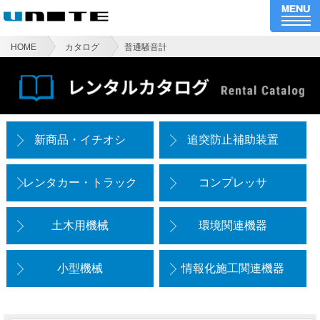
HOME
カタログ
普通騒音計
新商品・イチオシ
追突防止補助装置
レンタカー・トラック
コンプレッサ
土木用機械
環境関連機器
小型機械
情報化施工関連機器