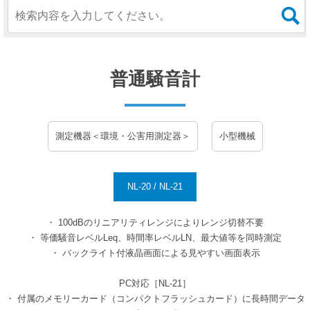
普通騒音計
測定機器＜環境・公害用測定器＞
小型機械
NL-20 / NL-21
・ 100dBのリニアリティレンジによりレンジ切替不要
・ 等価騒音レベルLeq、時間率レベルLN、最大値等を同時測定
・ バックライト付液晶画面による見やすい画面表示
PC対応［NL-21］
・ 付属のメモリーカード（コンパクトフラッシュカード）に長時間データ