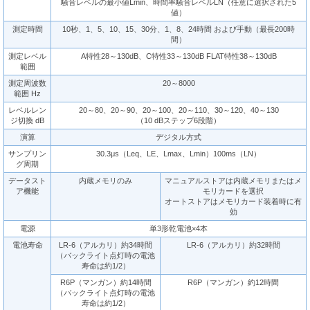
騒音レベルの最小値Lmin、時間率騒音レベルLN（任意に選択された5
値）
測定時間
10秒、1、5、10、15、30分、1、8、24時間 および手動（最長200時
間）
測定レベル
A特性28～130dB、C特性33～130dB FLAT特性38～130dB
範囲
測定周波数
20～8000
範囲 Hz
レベルレン
20～80、20～90、20～100、20～110、30～120、40～130
ジ切換 dB
（10 dBステップ6段階）
演算
デジタル方式
サンプリン
30.3μs（Leq、LE、Lmax、Lmin）100ms（LN）
グ周期
データスト
内蔵メモリのみ
マニュアルストアは内蔵メモリまたはメ
ア機能
モリカードを選択
オートストアはメモリカード装着時に有
効
電源
単3形乾電池×4本
電池寿命
LR-6（アルカリ）約34時間
LR-6（アルカリ）約32時間
（バックライト点灯時の電池
寿命は約1/2）
R6P（マンガン）約14時間
R6P（マンガン）約12時間
（バックライト点灯時の電池
寿命は約1/2）