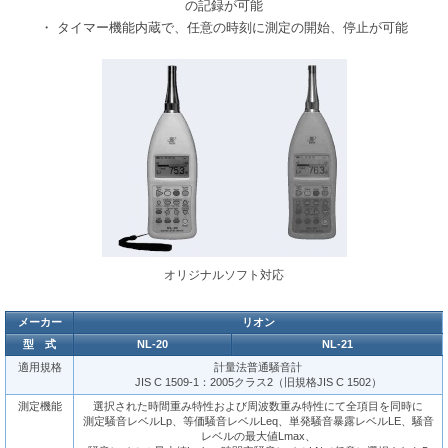
の記録が可能
・ タイマー機能内蔵で、任意の時刻に測定の開始、停止が可能
オリジナルソフト対応
メーカー
リオン
型 式
NL-20
NL-21
適用規格
計量法普通騒音計
JIS C 1509-1：2005クラス2（旧規格JIS C 1502）
測定機能
選択された時間重み特性および周波数重み特性にて全項目を同時に
測定騒音レベルLp、等価騒音レベルLeq、単発騒音暴露レベルLE、騒音
レベルの最大値Lmax、