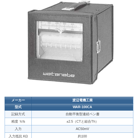
メーカー
渡辺電機工業
型式
WAR-100CA
記録方式
自動平衡型連続ペン書
精度 ％fs
±2.5（CTと組合Th）
入力
AC50mV
入力抵抗 KΩ
約100