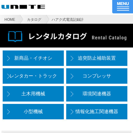
HOME
カタログ
ハアク式電流記録計
新商品・イチオシ
追突防止補助装置
レンタカー・トラック
コンプレッサ
土木用機械
環境関連機器
小型機械
情報化施工関連機器