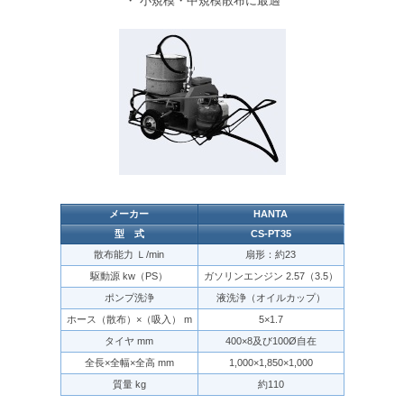
・ 小規模・中規模散布に最適
メーカー
HANTA
型 式
CS-PT35
散布能力 Ｌ/min
扇形：約23
駆動源 kw（PS）
ガソリンエンジン 2.57（3.5）
ポンプ洗浄
液洗浄（オイルカップ）
ホース（散布）×（吸入） m
5×1.7
タイヤ mm
400×8及び100Ø自在
全長×全幅×全高 mm
1,000×1,850×1,000
質量 kg
約110