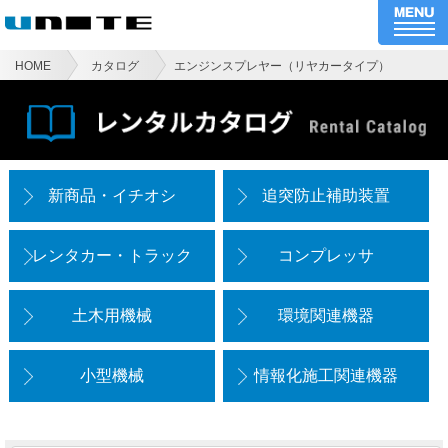
HOME
カタログ
エンジンスプレヤー（リヤカータイプ）
新商品・イチオシ
追突防止補助装置
レンタカー・トラック
コンプレッサ
土木用機械
環境関連機器
小型機械
情報化施工関連機器